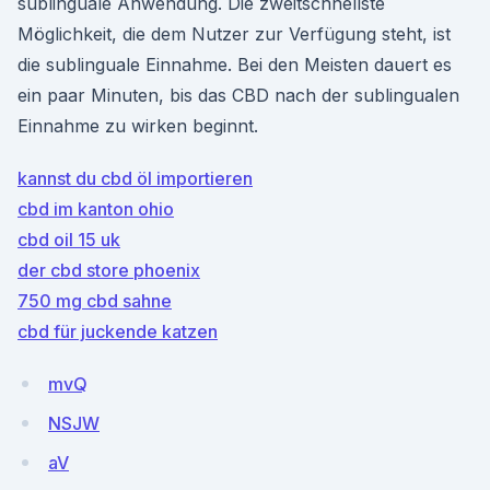
sublinguale Anwendung. Die zweitschnellste
Möglichkeit, die dem Nutzer zur Verfügung steht, ist
die sublinguale Einnahme. Bei den Meisten dauert es
ein paar Minuten, bis das CBD nach der sublingualen
Einnahme zu wirken beginnt.
kannst du cbd öl importieren
cbd im kanton ohio
cbd oil 15 uk
der cbd store phoenix
750 mg cbd sahne
cbd für juckende katzen
mvQ
NSJW
aV