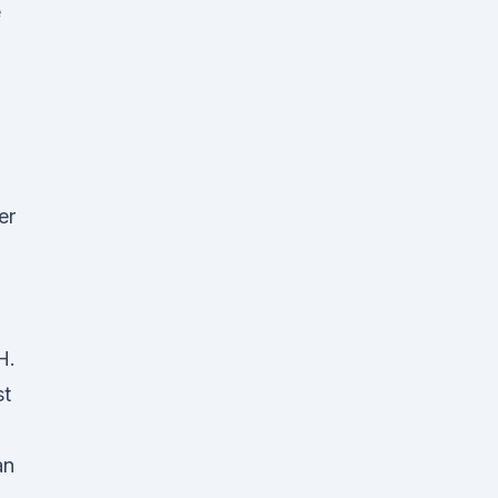
e
er
H.
st
an