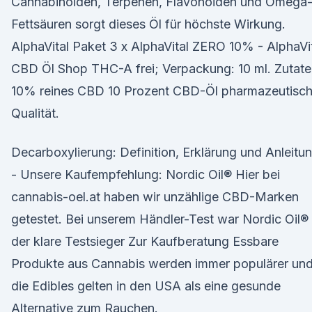
Cannabinoiden, Terpenen, Flavonoiden und Omega
Fettsäuren sorgt dieses Öl für höchste Wirkung.
AlphaVital Paket 3 x AlphaVital ZERO 10% - AlphaVi
CBD Öl Shop THC-A frei; Verpackung: 10 ml. Zutate
10% reines CBD 10 Prozent CBD-Öl pharmazeutisc
Qualität.
Decarboxylierung: Definition, Erklärung und Anleitu
- Unsere Kaufempfehlung: Nordic Oil® Hier bei
cannabis-oel.at haben wir unzählige CBD-Marken
getestet. Bei unserem Händler-Test war Nordic Oil®
der klare Testsieger Zur Kaufberatung Essbare
Produkte aus Cannabis werden immer populärer un
die Edibles gelten in den USA als eine gesunde
Alternative zum Rauchen.