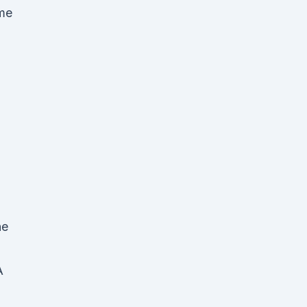
hme
ne
A