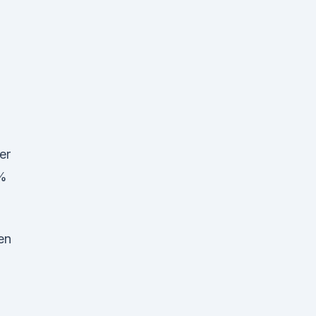
er
2%
en