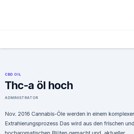
Skip
to
content
CBD OIL
Thc-a öl hoch
ADMINISTRATOR
Nov. 2016 Cannabis-Öle werden in einem komplexe
Extrahierungsprozess Das wird aus den frischen un
hocharomatischen Blüten gemacht und aktueller