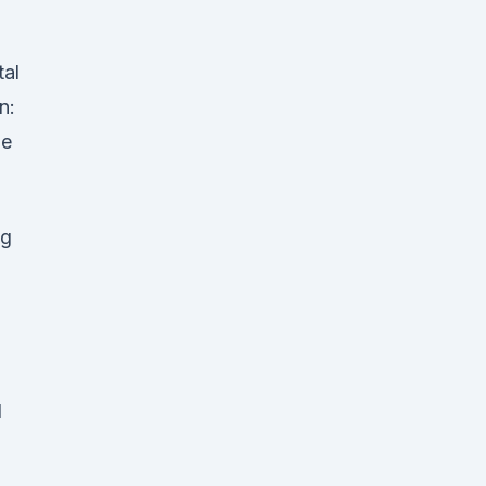
-
tal
n:
he
ng
d