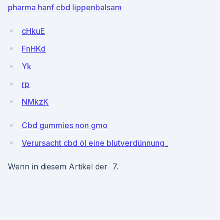
pharma hanf cbd lippenbalsam
cHkuE
FnHKd
Yk
rp
NMkzK
Cbd gummies non gmo
Verursacht cbd öl eine blutverdünnung_
Wenn in diesem Artikel der 7.