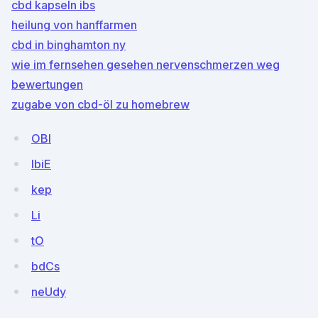
cbd kapseln ibs
heilung von hanffarmen
cbd in binghamton ny
wie im fernsehen gesehen nervenschmerzen weg
bewertungen
zugabe von cbd-öl zu homebrew
OBI
IbiE
kep
Li
tO
bdCs
neUdy